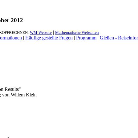
ober 2012
|
 KOPFRECHNEN:
WM-Website
Mathematische Webseiten
formationen
|
Häufige gestellte Fragen
|
Programm
|
Gießen - Reiseinfo
on Results"
g von
Willem Klein