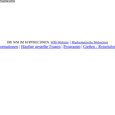
ematikums
|
DIE WM IM KOPFRECHNEN:
WM-Website
Mathematische Webseiten
formationen
|
Häufige gestellte Fragen
|
Programm
|
Gießen - Reiseinfo