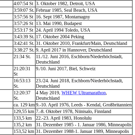
4:07:54 St
3. Oktober 1982, Detroit, USA
3:59:07 St.
Februar 1985, Seal Beach, USA
3:57:56 St
16. Sept 1987, Montamagny
3:57:26 St
13. Mai 1990, Budapest
3:53:17 St
24. April 1994 Toledo, USA
3:43:39 St.
17. Oktober 2004 Peking
3:42:41 St.
31. Oktober 2010, Frankfurt/Main, Deutschland
3:38:27 St.
9. April 2017 in Hannover, Deutschland
21:34 St.
11./12. Juni 2016, Eschborn/Niederhöchstadt,
Deutschland
21:20:31
9./10. Juni 2017, Biel, Schweiz
St
16:53:13
23./24. Juni 2018, Eschborn/Niederhöchstadt,
St.
Deutschland
12:20:37
4 May 2019,
WHEW Ultramarathon
,
St.
Deutschland
ca. 129 km
9.-10. April 1976, Leeds - Kendal, Großbritannien
129,55 km
7.-8. Oktober 1978, Niinisalo, Finnland
133,5 km
22.-23. April 1983, Honolulu
135,2 km
31. Dezember 1985 - 1. Januar 1986, Minneapolis
153,52 km
31. Dezember 1988-1. Januar 1989, Minneapolis