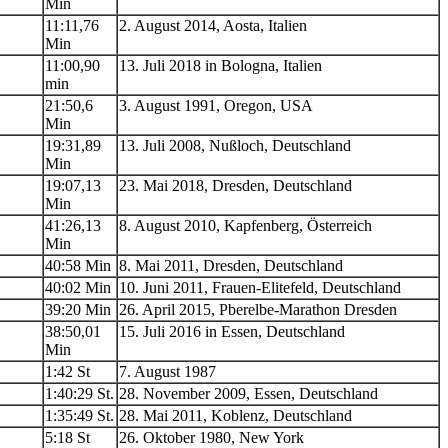
Min
11:11,76
2. August 2014, Aosta, Italien
Min
11:00,90
13. Juli 2018 in Bologna, Italien
min
21:50,6
3. August 1991, Oregon, USA
Min
19:31,89
13. Juli 2008, Nußloch, Deutschland
Min
19:07,13
23. Mai 2018, Dresden, Deutschland
Min
41:26,13
8. August 2010, Kapfenberg, Österreich
Min
40:58 Min
8. Mai 2011, Dresden, Deutschland
40:02 Min
10. Juni 2011, Frauen-Elitefeld, Deutschland
39:20 Min
26. April 2015, Pberelbe-Marathon Dresden
38:50,01
15. Juli 2016 in Essen, Deutschland
Min
1:42 St
7. August 1987
1:40:29 St.
28. November 2009, Essen, Deutschland
1:35:49 St.
28. Mai 2011, Koblenz, Deutschland
5:18 St
26. Oktober 1980, New York