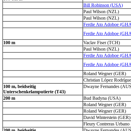
Bill Robinson (USA)
Paul Wilson (NZL)
Paul Wilson (NZL)
Ferdie Ato Adoboe (GH
Ferdie Ato Adoboe (GH
100 m
Vaclav Fiser (TCH)
Paul Wilson (NZL)
Ferdie Ato Adoboe (GH
Ferdie Ato Adoboe (GH
Roland Wegner (GER)
Christian López Rodrígu
100 m, beidseitig
Dwayne Fernandes (AUS
Unterschenkelamputierte (T43)
200 m
Bud Badyna (USA)
Roland Wegner (GER)
Roland Wegner (GER)
David Winterstein (GER)
Fleury Contreras Urban
200 m, beidseitig
Dwayne Fernandes (AUS