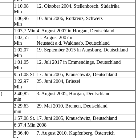
1:10,08
12. Oktober 2004, Stellenbosch, Südafrika
Min
1:06,96
10. Juni 2006, Rotkreuz, Schweiz
Min
)
1:03,7 Min
4. August 2007 in Horgau, Deutschland
1:02,55
11. August 2007 in
Min
Neustadt a.d. Waldnaab, Deutschland
1:02,07
19. September 2015 in Augsburg, Deutschland
Min
1:01,05
12. Juli 2017 in Emmendinge, Deutschland
Min
9:51:08 St
17. Juni 2005, Krauschwitz, Deutschland
3:22,97
25. Juni 2004, Brüssel
Min
R)
2:40,85
3. August 2005, Horgau, Deutschland
min
2:29,63
29. Mai 2010, Bremen, Deutschland
min
1:57,08 St.
17. Juni 2005, Krauschwitz, Deutschland
6:37,4 Min
2008
5:36,40
7. August 2010, Kapfenberg, Österreich