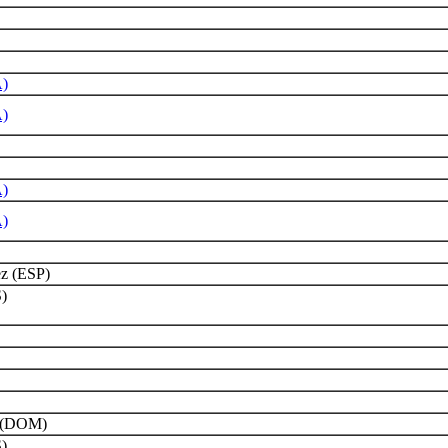
A)
A)
A)
A)
ez (ESP)
)
o (DOM)
)