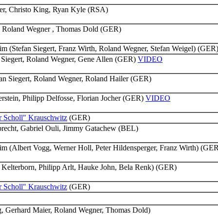
er, Christo King, Ryan Kyle (RSA)
h, Roland Wegner , Thomas Dold (GER)
m (Stefan Siegert, Franz Wirth, Roland Wegner, Stefan Weigel) (GER
n Siegert, Roland Wegner, Gene Allen (GER)
VIDEO
an Siegert, Roland Wegner, Roland Hailer (GER)
rstein, Philipp Delfosse, Florian Jocher (GER)
VIDEO
r Scholl" Krauschwitz
(GER)
brecht, Gabriel Ouli, Jimmy Gatachew (BEL)
m (Albert Vogg, Werner Holl, Peter Hildensperger, Franz Wirth) (GE
Kelterborn, Philipp Arlt, Hauke John, Bela Renk) (GER)
r Scholl" Krauschwitz
(GER)
g, Gerhard Maier, Roland Wegner, Thomas Dold)