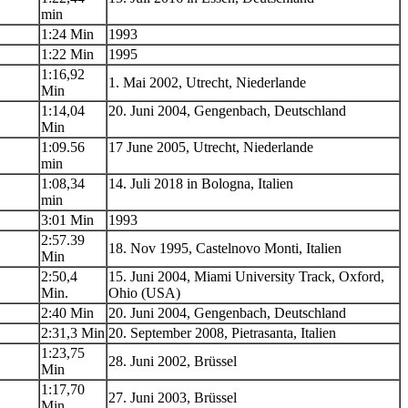
min
1:24 Min
1993
1:22 Min
1995
1:16,92
1. Mai 2002, Utrecht, Niederlande
Min
1:14,04
20. Juni 2004, Gengenbach, Deutschland
Min
1:09.56
17 June 2005, Utrecht, Niederlande
min
1:08,34
14. Juli 2018 in Bologna, Italien
min
3:01 Min
1993
2:57.39
18. Nov 1995, Castelnovo Monti, Italien
Min
2:50,4
15. Juni 2004, Miami University Track, Oxford,
Min.
Ohio (USA)
2:40 Min
20. Juni 2004, Gengenbach, Deutschland
2:31,3 Min
20. September 2008, Pietrasanta, Italien
1:23,75
28. Juni 2002, Brüssel
Min
1:17,70
27. Juni 2003, Brüssel
Min