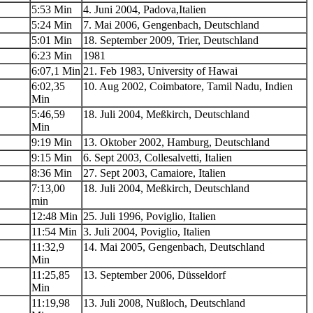
5:53 Min
4. Juni 2004, Padova,Italien
5:24 Min
7. Mai 2006, Gengenbach, Deutschland
5:01 Min
18. September 2009, Trier, Deutschland
6:23 Min
1981
6:07,1 Min
21. Feb 1983, University of Hawai
6:02,35
10. Aug 2002, Coimbatore, Tamil Nadu, Indien
Min
5:46,59
18. Juli 2004, Meßkirch, Deutschland
Min
9:19 Min
13. Oktober 2002, Hamburg, Deutschland
9:15 Min
6. Sept 2003, Collesalvetti, Italien
8:36 Min
27. Sept 2003, Camaiore, Italien
7:13,00
18. Juli 2004, Meßkirch, Deutschland
min
12:48 Min
25. Juli 1996, Poviglio, Italien
11:54 Min
3. Juli 2004, Poviglio, Italien
11:32,9
14. Mai 2005, Gengenbach, Deutschland
Min
11:25,85
13. September 2006, Düsseldorf
Min
11:19,98
13. Juli 2008, Nußloch, Deutschland