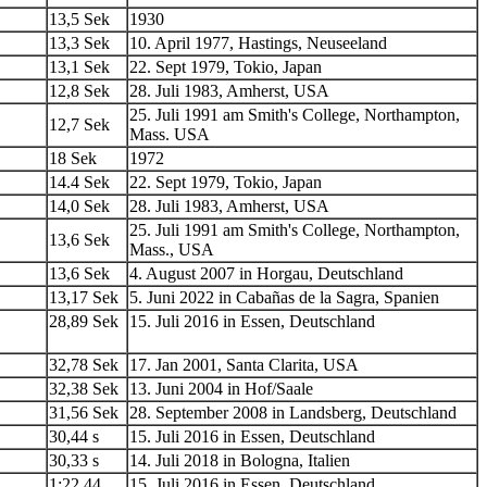
13,5 Sek
1930
13,3 Sek
10. April 1977, Hastings, Neuseeland
13,1 Sek
22. Sept 1979, Tokio, Japan
12,8 Sek
28. Juli 1983, Amherst, USA
25. Juli 1991 am Smith's College, Northampton,
12,7 Sek
Mass. USA
18 Sek
1972
14.4 Sek
22. Sept 1979, Tokio, Japan
14,0 Sek
28. Juli 1983, Amherst, USA
25. Juli 1991 am Smith's College, Northampton,
13,6 Sek
Mass., USA
13,6 Sek
4. August 2007 in Horgau, Deutschland
13,17 Sek
5. Juni 2022 in Cabañas de la Sagra, Spanien
28,89 Sek
15. Juli 2016 in Essen, Deutschland
32,78 Sek
17. Jan 2001, Santa Clarita, USA
32,38 Sek
13. Juni 2004 in Hof/Saale
31,56 Sek
28. September 2008 in Landsberg, Deutschland
30,44 s
15. Juli 2016 in Essen, Deutschland
30,33 s
14. Juli 2018 in Bologna, Italien
1:22,44
15. Juli 2016 in Essen, Deutschland