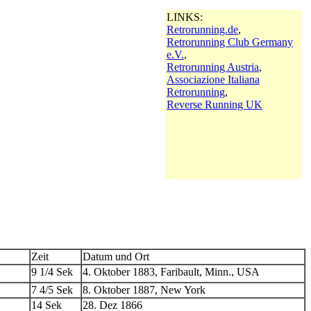
LINKS:
Retrorunning.de
,
Retrorunning Club Germany
e.V.
,
Retrorunning Austria
,
Associazione Italiana
Retrorunning
,
Reverse Running UK
Zeit
Datum und Ort
9 1/4 Sek
4. Oktober 1883, Faribault, Minn., USA
7 4/5 Sek
8. Oktober 1887, New York
14 Sek
28. Dez 1866