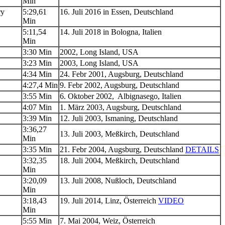
Min
ry
5:29,61
16. Juli 2016 in Essen, Deutschland
Min
5:11,54
14. Juli 2018 in Bologna, Italien
Min
3:30 Min
2002, Long Island, USA
3:23 Min
2003, Long Island, USA
4:34 Min
24. Febr 2001, Augsburg, Deutschland
4:27,4 Min
9. Febr 2002, Augsburg, Deutschland
3:55 Min
6. Oktober 2002, Albignasego, Italien
4:07 Min
1. März 2003, Augsburg, Deutschland
3:39 Min
12. Juli 2003, Ismaning, Deutschland
3:36,27
13. Juli 2003, Meßkirch, Deutschland
Min
3:35 Min
21. Febr 2004, Augsburg, Deutschland
DETAILS
3:32,35
18. Juli 2004, Meßkirch, Deutschland
Min
3:20,09
13. Juli 2008, Nußloch, Deutschland
Min
3:18,43
19. Juli 2014, Linz, Österreich
VIDEO
Min
5:55 Min
7. Mai 2004, Weiz, Österreich