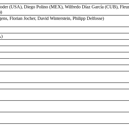
Yoder (USA), Diego Polino (MEX), Wilfredo Díaz García (CUB), Fleu
)
ns, Florian Jocher, David Winterstein, Philipp Delfosse)
A)