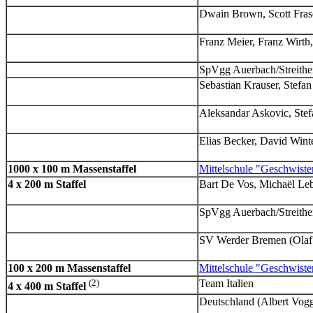
Dwain Brown, Scott Fras
Franz Meier, Franz Wirt
SpVgg Auerbach/Streithei
Sebastian Krauser, Stefa
Aleksandar Askovic, Stef
Elias Becker, David Winte
1000 x 100 m Massenstaffel
Mittelschule "Geschwiste
4 x 200 m Staffel
Bart De Vos, Michaël Le
SpVgg Auerbach/Streithei
SV Werder Bremen (Olaf 
100 x 200 m Massenstaffel
Mittelschule "Geschwiste
(2)
Team Italien
4 x 400 m Staffel
Deutschland (Albert Vog