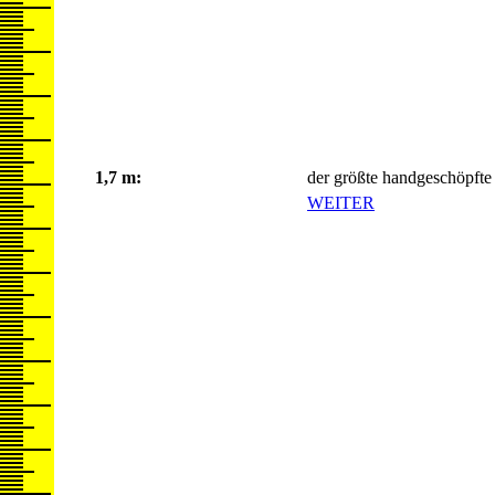
1,7 m:
der größte handgeschöpft
WEITER